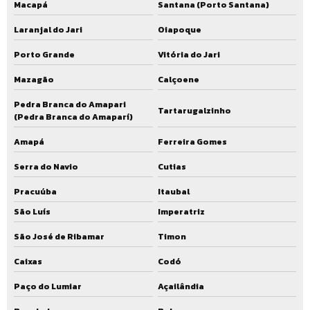
Macapá
Santana (Porto Santana)
Laranjal do Jari
Oiapoque
Porto Grande
Vitória do Jari
Mazagão
Calçoene
Pedra Branca do Amapari
Tartarugalzinho
(Pedra Branca do Amaparí)
Amapá
Ferreira Gomes
Serra do Navio
Cutias
Pracuúba
Itaubal
São Luís
Imperatriz
São José de Ribamar
Timon
Caixas
Codó
Paço do Lumiar
Açailândia