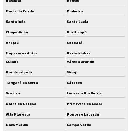
Bacabal
Balsas
Barra do Corda
Pinheiro
Santa Inês
Santa Luzia
Chapadinha
Buriticupú
Grajaú
Coroatá
Itapecuru-Mirim
Barreirinhas
Cuiabá
Várzea Grande
Rondonópolis
Sinop
Tangará da Serra
Cáceres
Sorriso
Lucas do Rio Verde
Barra do Garças
Primavera do Leste
Alta Floresta
Pontes e Lacerda
Nova Mutum
Campo Verde