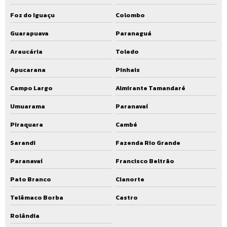
Ampliação de ete custo
Foz do Iguaçu
Colombo
Orçamento ampliação de ete
Guarapuava
Paranaguá
Araucária
Toledo
Empresa de ampliação de ete
Apucarana
Pinhais
Empresa que faz ampliação de ete
Campo Largo
Almirante Tamandaré
Serviço de ampliação de ete
Umuarama
Paranavaí
Ampliação de eta
Piraquara
Cambé
Empresa de ampliação de eta
Sarandi
Fazenda Rio Grande
Empresa que faz ampliação de eta
Paranavaí
Francisco Beltrão
Serviço de ampliação de eta
Pato Branco
Cianorte
Manutenção estação de tratamento de esgoto preço
Telêmaco Borba
Castro
Manutenção estação de tratamento de esgoto valor
Rolândia
Manutenção estação de tratamento de esgoto custo