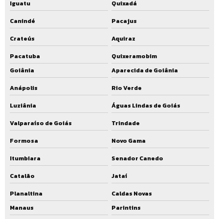
Iguatu
Quixadá
Canindé
Pacajus
Crateús
Aquiraz
Pacatuba
Quixeramobim
Goiânia
Aparecida de Goiânia
Anápolis
Rio Verde
Luziânia
Águas Lindas de Goiás
Valparaíso de Goiás
Trindade
Formosa
Novo Gama
Itumbiara
Senador Canedo
Catalão
Jataí
Planaltina
Caldas Novas
Manaus
Parintins