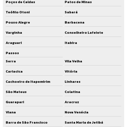
Poços de Caldas
Patos de Minas
Projeto de eta compacta
Teófilo Otoni
Sabará
Projeto de ete
Pouso Alegre
Barbacena
Projeto de ete industrial
Varginha
Conselheiro Lafeiete
Projeto de ete para condomínio
Araguari
Itabira
Projeto de ete residencial
Passos
Serra
Vila Velha
Projeto estação elevatória de esgoto
Cariacica
Vitória
Projeto estação elevatória de esgoto residencial
Cachoeiro de Itapemirim
Linhares
Projeto ete compacta
São Mateus
Colatina
Projeto ete eta
Guarapari
Aracruz
Projeto executivo de ete
Viana
Nova Venécia
Projeto executivo estação de tratamento de esgoto
Barra de São Francisco
Santa Maria de Jetibá