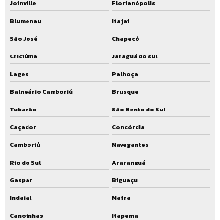
Joinville
Florianópolis
Manutenção estação de tratamento de esgoto orçamento
Blumenau
Itajaí
Manutenção estação de tratamento de água preço
São José
Chapecó
Assistência técnica estação de tratamento de esgoto
Criciúma
Jaraguá do sul
Estação em aço carbono de tratamento de esgoto
Lages
Palhoça
Estação em aço inox de tratamento de esgoto
Balneário Camboriú
Brusque
Tubarão
São Bento do Sul
Biofiltro tratamento de esgoto
Caçador
Concórdia
Reator uasb preço
Camboriú
Navegantes
Preço estação de tratamento uasb
Rio do Sul
Araranguá
Valor estação de tratamento uasb
Gaspar
Biguaçu
Comprar estação de tratamento uasb
Indaial
Mafra
Estação de tratamento de esgoto com reator uasb
Canoinhas
Itapema