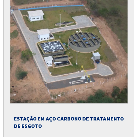
Estação de tratamento de água e esgoto
Estação elevatória de esgoto projeto
Eta compacta custo
Eta compacta modular
Eta compacta preço
Eta compacta quanto custa
Eta convencional compacta
Ete compacta
Ete compacta comprar
Ete compacta condomínio
ESTAÇÃO EM AÇO CARBONO DE TRATAMENTO
Ete compacta custo
DE ESGOTO
Ete compacta industrial