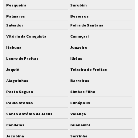
Pesqueira
Surubim
Palmares
Bezerros
Salvador
Feira de Santana
Vitória da Conquista
Camaçari
Itabuna
Juazeiro
Lauro de Freitas
Ilhéus
Jequié
Teixeira de Freitas
Alagoinhas
Barreiras
Porto Seguro
Simões Filho
Paulo Afonso
Eunápolis
Santo Antônio de Jesus
Valença
Candeias
Guanambi
Jacobina
Serrinha