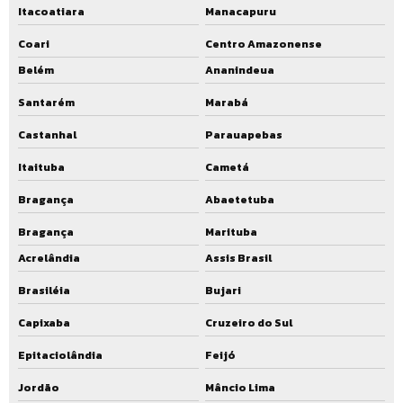
Itacoatiara
Manacapuru
Coari
Centro Amazonense
Belém
Ananindeua
Santarém
Marabá
Castanhal
Parauapebas
Itaituba
Cametá
Bragança
Abaetetuba
Bragança
Marituba
Acrelândia
Assis Brasil
Brasiléia
Bujari
Capixaba
Cruzeiro do Sul
Epitaciolândia
Feijó
Jordão
Mâncio Lima