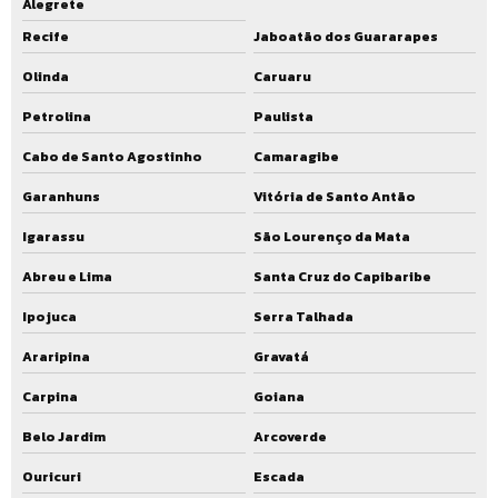
Alegrete
Recife
Jaboatão dos Guararapes
Olinda
Caruaru
Petrolina
Paulista
Cabo de Santo Agostinho
Camaragibe
Garanhuns
Vitória de Santo Antão
Igarassu
São Lourenço da Mata
Abreu e Lima
Santa Cruz do Capibaribe
Ipojuca
Serra Talhada
Araripina
Gravatá
Carpina
Goiana
Belo Jardim
Arcoverde
Ouricuri
Escada