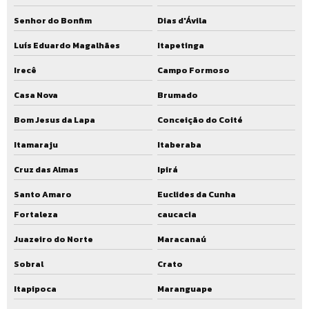
Senhor do Bonfim
Dias d'Ávila
Luís Eduardo Magalhães
Itapetinga
Irecê
Campo Formoso
Casa Nova
Brumado
Bom Jesus da Lapa
Conceição do Coité
Itamaraju
Itaberaba
Cruz das Almas
Ipirá
Santo Amaro
Euclides da Cunha
Fortaleza
caucacia
Juazeiro do Norte
Maracanaú
Sobral
Crato
Itapipoca
Maranguape