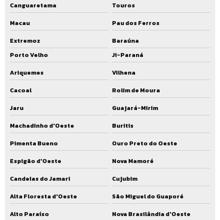
Canguaretama
Touros
Macau
Pau dos Ferros
Extremoz
Baraúna
Porto Velho
Ji-Paraná
Ariquemes
Vilhena
Cacoal
Rolim de Moura
Jaru
Guajará-Mirim
Machadinho d'Oeste
Buritis
Pimenta Bueno
Ouro Preto do Oeste
Espigão d'Oeste
Nova Mamoré
Candeias do Jamari
Cujubim
Alta Floresta d'Oeste
São Miguel do Guaporé
Alto Paraíso
Nova Brasilândia d'Oeste