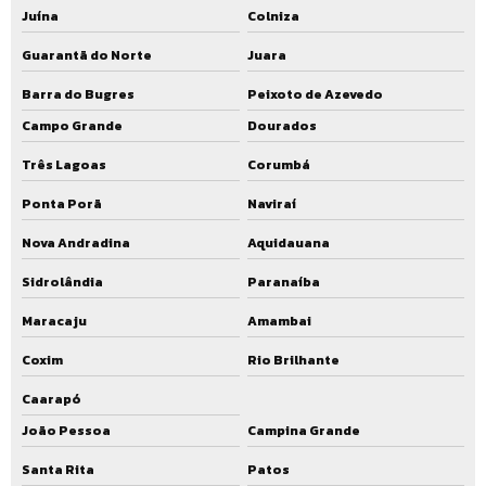
Juína
Colniza
Guarantã do Norte
Juara
Barra do Bugres
Peixoto de Azevedo
Campo Grande
Dourados
Três Lagoas
Corumbá
Ponta Porã
Naviraí
Nova Andradina
Aquidauana
Sidrolândia
Paranaíba
Maracaju
Amambai
Coxim
Rio Brilhante
Caarapó
João Pessoa
Campina Grande
Santa Rita
Patos