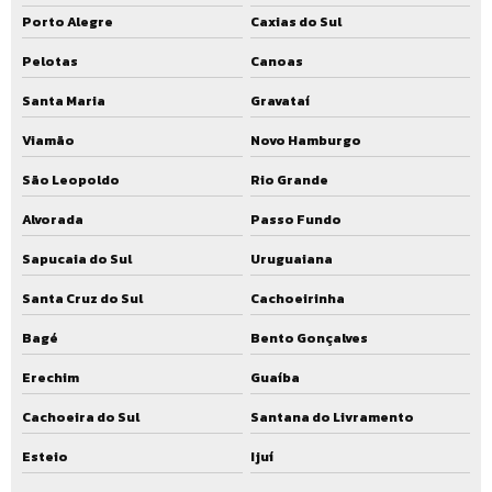
Estação de tratamento de efluentes com biofiltro
Porto Alegre
Caxias do Sul
Pelotas
Canoas
Santa Maria
Gravataí
Viamão
Novo Hamburgo
São Leopoldo
Rio Grande
Alvorada
Passo Fundo
Sapucaia do Sul
Uruguaiana
Santa Cruz do Sul
Cachoeirinha
Bagé
Bento Gonçalves
Erechim
Guaíba
Cachoeira do Sul
Santana do Livramento
Esteio
Ijuí