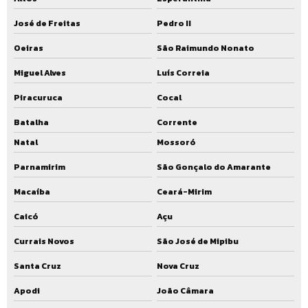
José de Freitas
Pedro II
Oeiras
São Raimundo Nonato
Miguel Alves
Luís Correia
Piracuruca
Cocal
Batalha
Corrente
Natal
Mossoró
Parnamirim
São Gonçalo do Amarante
Macaíba
Ceará-Mirim
Caicó
Açu
Currais Novos
São José de Mipibu
Santa Cruz
Nova Cruz
Apodi
João Câmara