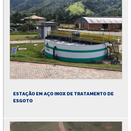
Estação de tratamento de esgoto hospitalar
Estação de tratamento de esgoto individual
Estação de tratamento de esgoto industrial
Estação de tratamento de esgoto instalação
Estação de tratamento de esgoto modular
Estação de tratamento de esgoto para condomínio
Estação de tratamento de esgoto preço
Estação de tratamento de esgoto pré fabricada
Estação de tratamento de esgoto residencial preço
ESTAÇÃO EM AÇO INOX DE TRATAMENTO DE
ESGOTO
Estação de tratamento de esgoto sanitário
Estação de tratamento de esgoto são paulo
Estação de tratamento de água compacta