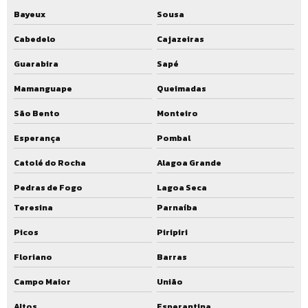
Bayeux
Sousa
Cabedelo
Cajazeiras
Guarabira
Sapé
Mamanguape
Queimadas
São Bento
Monteiro
Esperança
Pombal
Catolé do Rocha
Alagoa Grande
Pedras de Fogo
Lagoa Seca
Teresina
Parnaíba
Picos
Piripiri
Floriano
Barras
Campo Maior
União
Altos
Esperantina