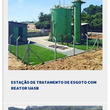
Estação de tratamento de efluentes industriais compacta
Estação de tratamento de efluentes para lavanderia
Estação de tratamento de efluentes preço
Estação de tratamento de efluentes sanitários
Estação de tratamento de esgoto
Estação de tratamento de esgoto biológico
Estação de tratamento de esgoto compacta
Estação de tratamento de esgoto compacta para condomínio
ESTAÇÃO DE TRATAMENTO DE ESGOTO COM
Estação de tratamento de esgoto compacta preço
REATOR UASB
Estação de tratamento de esgoto compacta residencial
Estação de tratamento de esgoto ete