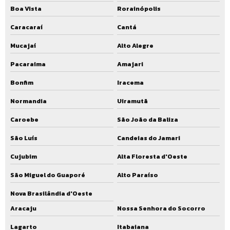
Boa Vista
Rorainópolis
Caracaraí
Cantá
Mucajaí
Alto Alegre
Pacaraima
Amajari
Bonfim
Iracema
Normandia
Uiramutã
Caroebe
São João da Baliza
São Luís
Candeias do Jamari
Cujubim
Alta Floresta d'Oeste
São Miguel do Guaporé
Alto Paraíso
Nova Brasilândia d'Oeste
Aracaju
Nossa Senhora do Socorro
Lagarto
Itabaiana