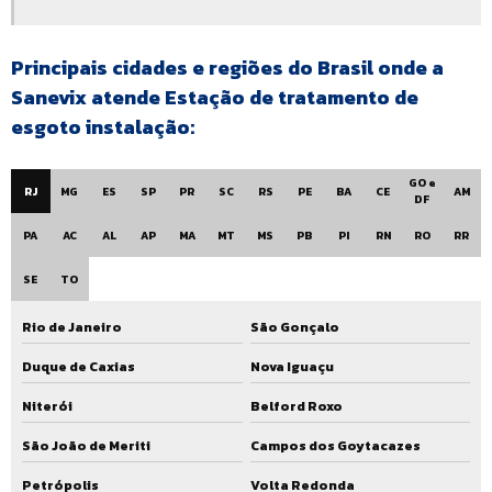
Ete compacta modular
Ete compacta preço
Principais cidades e regiões do Brasil onde a
Sanevix atende Estação de tratamento de
Ete compacta residencial
esgoto instalação:
Ete compacta valor
GO e
Ete preço
RJ
MG
ES
SP
PR
SC
RS
PE
BA
CE
AM
DF
Ete valor
PA
AC
AL
AP
MA
MT
MS
PB
PI
RN
RO
RR
Fabricante de estação de tratamento de efluentes
SE
TO
Fabricante de ete
Rio de Janeiro
São Gonçalo
Fabricantes de eta
Duque de Caxias
Nova Iguaçu
Fabricantes de ete compacta
Niterói
Belford Roxo
Fornecedor de estação de tratamento de esgoto
São João de Meriti
Campos dos Goytacazes
Fornecedor de ete
Petrópolis
Volta Redonda