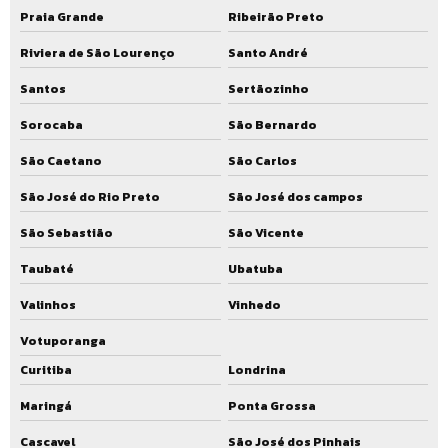
Praia Grande
Ribeirão Preto
Reforma de ete valor
Riviera de São Lourenço
Santo André
Reforma de ete custo
Santos
Sertãozinho
Reforma de ete orçamento
Sorocaba
São Bernardo
Empresa de reforma de ete
São Caetano
São Carlos
Serviço de reforma de ete
São José do Rio Preto
São José dos campos
Orçamento reforma de ete
São Sebastião
São Vicente
Reforma de eta
Taubaté
Ubatuba
Serviço de reforma de eta
Valinhos
Vinhedo
Orçamento reforma de eta
Votuporanga
Ampliação de ete
Curitiba
Londrina
Ampliação de ete preço
Maringá
Ponta Grossa
Ampliação de ete valor
Cascavel
São José dos Pinhais