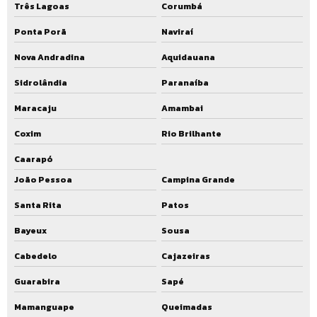
Três Lagoas
Corumbá
Ponta Porã
Naviraí
Nova Andradina
Aquidauana
Sidrolândia
Paranaíba
Maracaju
Amambai
Coxim
Rio Brilhante
Caarapó
João Pessoa
Campina Grande
Santa Rita
Patos
Bayeux
Sousa
Cabedelo
Cajazeiras
Guarabira
Sapé
Mamanguape
Queimadas