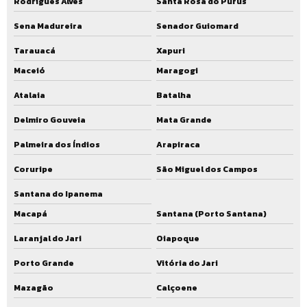
Rodrigues Alves
Santa Rosa do Purus
Sena Madureira
Senador Guiomard
Tarauacá
Xapuri
Maceió
Maragogi
Atalaia
Batalha
Delmiro Gouveia
Mata Grande
Palmeira dos Índios
Arapiraca
Coruripe
São Miguel dos Campos
Santana do Ipanema
Macapá
Santana (Porto Santana)
Laranjal do Jari
Oiapoque
Porto Grande
Vitória do Jari
Mazagão
Calçoene