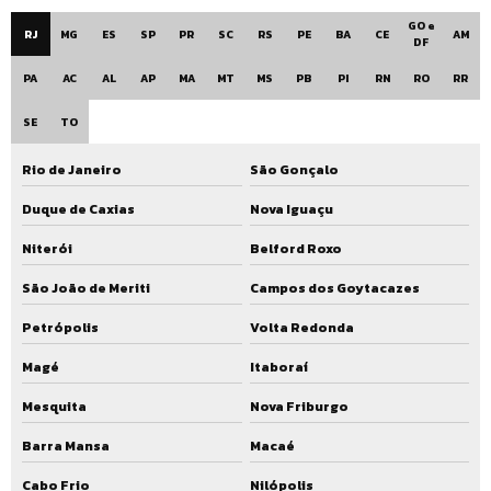
GO e
RJ
MG
ES
SP
PR
SC
RS
PE
BA
CE
AM
Eta convencional compacta
DF
PA
AC
AL
AP
MA
MT
MS
PB
PI
RN
RO
RR
Ete compacta
SE
TO
Ete compacta comprar
Ete compacta condomínio
Rio de Janeiro
São Gonçalo
Ete compacta custo
Duque de Caxias
Nova Iguaçu
Ete compacta industrial
Niterói
Belford Roxo
São João de Meriti
Campos dos Goytacazes
Ete compacta modular
Petrópolis
Volta Redonda
Ete compacta preço
Magé
Itaboraí
Ete compacta residencial
Mesquita
Nova Friburgo
Ete compacta valor
Barra Mansa
Macaé
Ete preço
Cabo Frio
Nilópolis