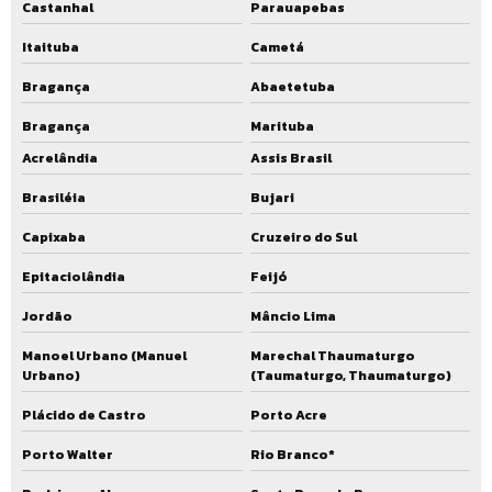
Castanhal
Parauapebas
Itaituba
Cametá
Bragança
Abaetetuba
Bragança
Marituba
Acrelândia
Assis Brasil
Brasiléia
Bujari
Capixaba
Cruzeiro do Sul
Epitaciolândia
Feijó
Jordão
Mâncio Lima
Manoel Urbano (Manuel
Marechal Thaumaturgo
Urbano)
(Taumaturgo, Thaumaturgo)
Plácido de Castro
Porto Acre
Porto Walter
Rio Branco*