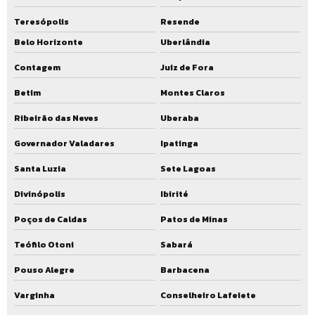
Ete valor
Teresópolis
Resende
Fabricante de estação de tratamento de efluentes
Belo Horizonte
Uberlândia
Fabricante de ete
Contagem
Juiz de Fora
Fabricantes de eta
Betim
Montes Claros
Fabricantes de ete compacta
Ribeirão das Neves
Uberaba
Fornecedor de estação de tratamento de esgoto
Governador Valadares
Ipatinga
Fornecedor de ete
Santa Luzia
Sete Lagoas
Manutenção em estação de tratamento
Divinópolis
Ibirité
Manutenção em estação de tratamento de esgoto
Poços de Caldas
Patos de Minas
Teófilo Otoni
Sabará
Manutenção em estação de tratamento de água
Pouso Alegre
Barbacena
Operação de estação de tratamento de efluentes
Varginha
Conselheiro Lafeiete
Operação de estação de tratamento de esgoto