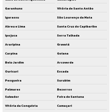
Garanhuns
Vitória de Santo Antão
Igarassu
São Lourenço da Mata
Abreu e Lima
Santa Cruz do Capibaribe
Ipojuca
Serra Talhada
Araripina
Gravatá
Carpina
Goiana
Belo Jardim
Arcoverde
Ouricuri
Escada
Pesqueira
Surubim
Palmares
Bezerros
Salvador
Feira de Santana
Vitória da Conquista
Camaçari