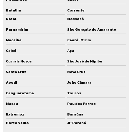
Batalha
Corrente
Natal
Mossoró
Parnamirim
São Gonçalo do Amarante
Macaíba
Ceará-Mirim
Caicó
Açu
Currais Novos
São José de Mipibu
Santa Cruz
Nova Cruz
Apodi
João Câmara
Canguaretama
Touros
Macau
Pau dos Ferros
Extremoz
Baraúna
Porto Velho
Ji-Paraná