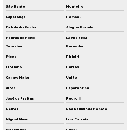
São Bento
Monteiro
Esperança
Pombal
Catolé do Rocha
Alagoa Grande
Pedras de Fogo
Lagoa Seca
Teresina
Parnaíba
Picos
Piripiri
Floriano
Barras
Campo Maior
União
Altos
Esperantina
José de Freitas
Pedro II
Oeiras
São Raimundo Nonato
Miguel Alves
Luís Correia
Piracuruca
Cocal