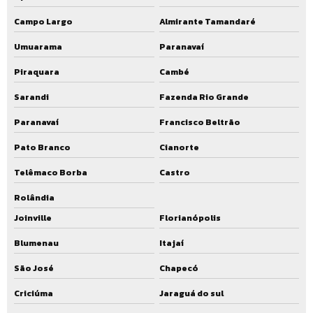
Orçamento reforma de ete
Campo Largo
Almirante Tamandaré
Reforma de eta
Umuarama
Paranavaí
Serviço de reforma de eta
Piraquara
Cambé
Orçamento reforma de eta
Sarandi
Fazenda Rio Grande
Ampliação de ete
Paranavaí
Francisco Beltrão
Ampliação de ete preço
Pato Branco
Cianorte
Ampliação de ete valor
Telêmaco Borba
Castro
Ampliação de ete custo
Rolândia
Joinville
Florianópolis
Orçamento ampliação de ete
Blumenau
Itajaí
Empresa de ampliação de ete
São José
Chapecó
Empresa que faz ampliação de ete
Criciúma
Jaraguá do sul
Serviço de ampliação de ete