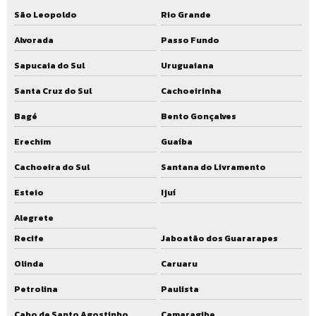
São Leopoldo
Rio Grande
Biofiltro tratamento de esgoto
Alvorada
Passo Fundo
Reator uasb preço
Sapucaia do Sul
Uruguaiana
Preço estação de tratamento uasb
Santa Cruz do Sul
Cachoeirinha
Valor estação de tratamento uasb
Bagé
Bento Gonçalves
Comprar estação de tratamento uasb
Erechim
Guaíba
Estação de tratamento de esgoto com reator uasb
Cachoeira do Sul
Santana do Livramento
Estação de tratamento de efluentes com biofiltro
Esteio
Ijuí
Alegrete
Recife
Jaboatão dos Guararapes
Olinda
Caruaru
Petrolina
Paulista
Cabo de Santo Agostinho
Camaragibe