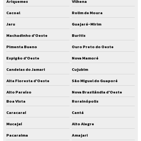
Ariquemes
Vilhena
Cacoal
Rolim de Moura
Jaru
Guajará-Mirim
Machadinho d'Oeste
Buritis
Pimenta Bueno
Ouro Preto do Oeste
Espigão d'Oeste
Nova Mamoré
Candeias do Jamari
Cujubim
Alta Floresta d'Oeste
São Miguel do Guaporé
Alto Paraíso
Nova Brasilândia d'Oeste
Boa Vista
Rorainópolis
Caracaraí
Cantá
Mucajaí
Alto Alegre
Pacaraima
Amajari