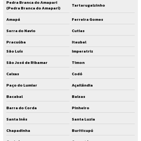
Pedra Branca do Amapari
Tartarugalzinho
(Pedra Branca do Amaparí)
Amapá
Ferreira Gomes
Serra do Navio
Cutias
Pracuúba
Itaubal
São Luís
Imperatriz
São José de Ribamar
Timon
Caixas
Codó
Paço do Lumiar
Açailândia
Bacabal
Balsas
Barra do Corda
Pinheiro
Santa Inês
Santa Luzia
Chapadinha
Buriticupú