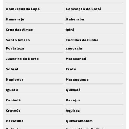
Bom Jesus da Lapa
Conceição do Coité
Itamaraju
Itaberaba
Cruz das Almas
Ipirá
Santo Amaro
Euclides da Cunha
Fortaleza
caucacia
Juazeiro do Norte
Maracanaú
Sobral
Crato
Itapipoca
Maranguape
Iguatu
Quixadá
Canindé
Pacajus
Crateús
Aquiraz
Pacatuba
Quixeramobim