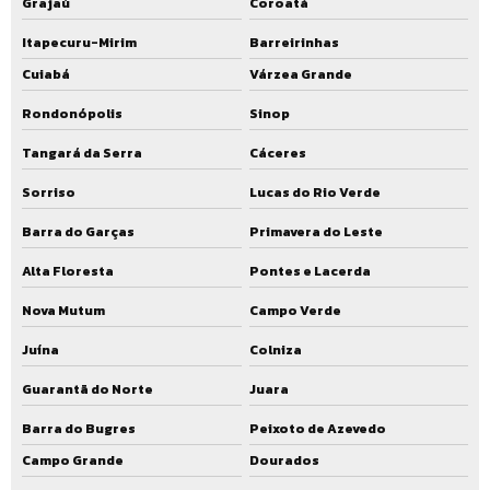
Grajaú
Coroatá
Itapecuru-Mirim
Barreirinhas
Cuiabá
Várzea Grande
Rondonópolis
Sinop
Tangará da Serra
Cáceres
Sorriso
Lucas do Rio Verde
Barra do Garças
Primavera do Leste
Alta Floresta
Pontes e Lacerda
Nova Mutum
Campo Verde
Juína
Colniza
Guarantã do Norte
Juara
Barra do Bugres
Peixoto de Azevedo
Campo Grande
Dourados