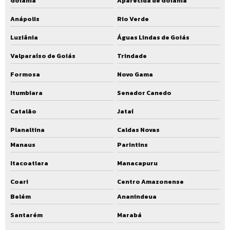
Goiânia
Aparecida de Goiânia
Anápolis
Rio Verde
Luziânia
Águas Lindas de Goiás
Valparaíso de Goiás
Trindade
Formosa
Novo Gama
Itumbiara
Senador Canedo
Catalão
Jataí
Planaltina
Caldas Novas
Manaus
Parintins
Itacoatiara
Manacapuru
Coari
Centro Amazonense
Belém
Ananindeua
Santarém
Marabá