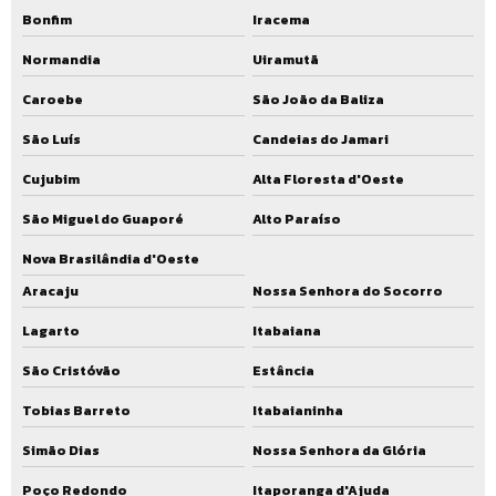
Bonfim
Iracema
Normandia
Uiramutã
Caroebe
São João da Baliza
São Luís
Candeias do Jamari
Cujubim
Alta Floresta d'Oeste
São Miguel do Guaporé
Alto Paraíso
Nova Brasilândia d'Oeste
Aracaju
Nossa Senhora do Socorro
Lagarto
Itabaiana
São Cristóvão
Estância
Tobias Barreto
Itabaianinha
Simão Dias
Nossa Senhora da Glória
Poço Redondo
Itaporanga d'Ajuda