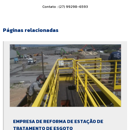
Estação de tratamento de efluentes
Contato : (27) 99298-6593
Estação de tratamento de efluentes biológicos
Estação de tratamento de efluentes domésticos
Páginas relacionadas
Estação de tratamento de efluentes em condomínios
Estação de tratamento de efluentes ete
Estação de tratamento de efluentes físico químico
Estação de tratamento de efluentes hospitalares
Estação de tratamento de efluentes industriais compacta
Estação de tratamento de efluentes para lavanderia
Estação de tratamento de efluentes preço
Estação de tratamento de efluentes sanitários
EMPRESA DE REFORMA DE ESTAÇÃO DE
Estação de tratamento de esgoto
TRATAMENTO DE ESGOTO