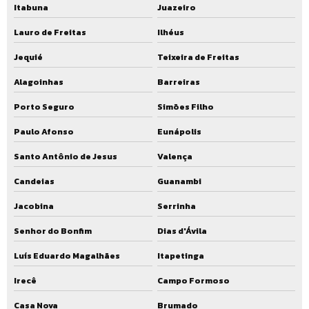
Itabuna
Juazeiro
Lauro de Freitas
Ilhéus
Jequié
Teixeira de Freitas
Alagoinhas
Barreiras
Porto Seguro
Simões Filho
Paulo Afonso
Eunápolis
Santo Antônio de Jesus
Valença
Candeias
Guanambi
Jacobina
Serrinha
Senhor do Bonfim
Dias d'Ávila
Luís Eduardo Magalhães
Itapetinga
Irecê
Campo Formoso
Casa Nova
Brumado