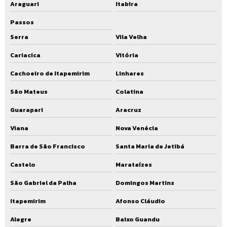
Araguari
Itabira
Operação de estação de tratamento de água
Passos
Orçamento estação de tratamento de esgoto
Serra
Vila Velha
Preço ete compacta
Cariacica
Vitória
Projeto básico de estação de tratamento de esgoto
Cachoeiro de Itapemirim
Linhares
Projeto de estação de tratamento de esgoto
São Mateus
Colatina
Projeto de estação de tratamento de esgoto compacta
Guarapari
Aracruz
Projeto de estação de tratamento de esgoto sanitário
Viana
Nova Venécia
Projeto de eta compacta
Barra de São Francisco
Santa Maria de Jetibá
Projeto de ete
Castelo
Marataízes
Projeto de ete industrial
São Gabriel da Palha
Domingos Martins
Projeto de ete para condomínio
Itapemirim
Afonso Cláudio
Projeto de ete residencial
Alegre
Baixo Guandu