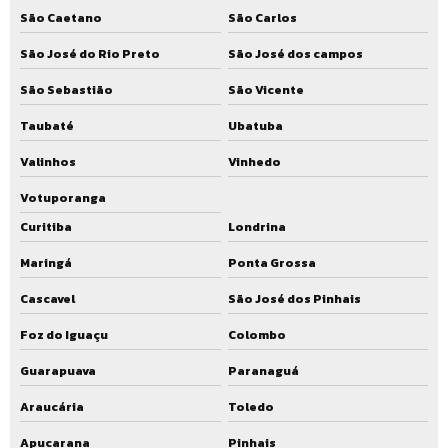
Empresa que faz reparo de estação de tratamento de esgoto
São Caetano
São Carlos
Serviço de reparo de estação de tratamento de esgoto
São José do Rio Preto
São José dos campos
Reparo de estação de tratamento de água
São Sebastião
São Vicente
Empresa de reparo de estação de tratamento de água
Taubaté
Ubatuba
Serviço de reparo de estação de tratamento de água
Valinhos
Vinhedo
Reforma de ete
Votuporanga
Curitiba
Londrina
Reforma de ete preço
Maringá
Ponta Grossa
Reforma de ete valor
Cascavel
São José dos Pinhais
Reforma de ete custo
Foz do Iguaçu
Colombo
Reforma de ete orçamento
Guarapuava
Paranaguá
Empresa de reforma de ete
Araucária
Toledo
Serviço de reforma de ete
Apucarana
Pinhais